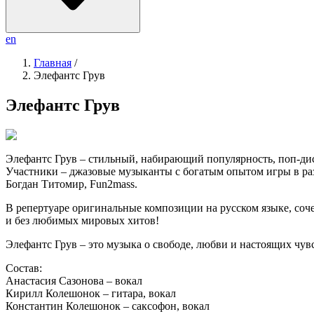
en
Главная
/
Элефантс Грув
Элефантс Грув
Элефантс Грув – стильный, набирающий популярность, поп-дис
Участники – джазовые музыканты с богатым опытом игры в раз
Богдан Титомир, Fun2mass.
В репертуаре оригинальные композиции на русском языке, соче
и без любимых мировых хитов!
Элефантс Грув – это музыка о свободе, любви и настоящих чув
Состав:
Анастасия Сазонова – вокал
Кирилл Колешонок – гитара, вокал
Константин Колешонок – саксофон, вокал