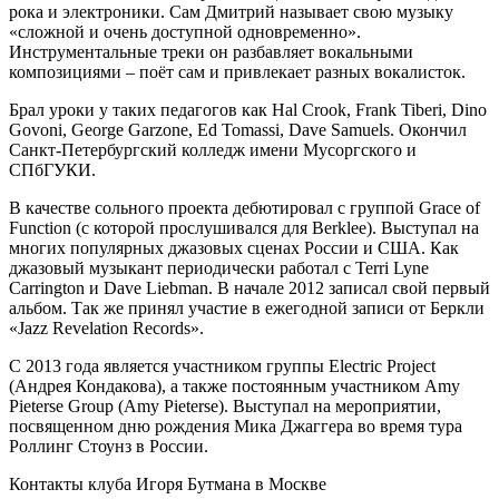
рока и электроники. Сам Дмитрий называет свою музыку
«сложной и очень доступной одновременно».
Инструментальные треки он разбавляет вокальными
композициями – поёт сам и привлекает разных вокалисток.
Брал уроки у таких педагогов как Hal Crook, Frank Tiberi, Dino
Govoni, George Garzone, Ed Tomassi, Dave Samuels. Окончил
Санкт-Петербургский колледж имени Мусоргского и
СПбГУКИ.
В качестве сольного проекта дебютировал с группой Grace of
Function (с которой прослушивался для Berklee). Выступал на
многих популярных джазовых сценах России и США. Как
джазовый музыкант периодически работал с Terri Lyne
Carrington и Dave Liebman. В начале 2012 записал свой первый
альбом. Так же принял участие в ежегодной записи от Беркли
«Jazz Revelation Records».
С 2013 года является участником группы Electric Project
(Андрея Кондакова), а также постоянным участником Amy
Pieterse Group (Amy Pieterse). Выступал на мероприятии,
посвященном дню рождения Мика Джаггера во время тура
Роллинг Стоунз в России.
Контакты клуба Игоря Бутмана
в Москве