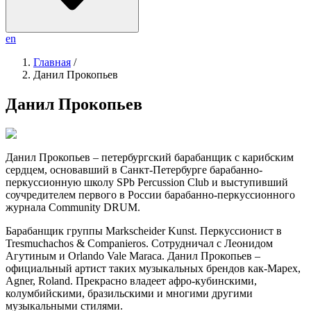
en
Главная
/
Данил Прокопьев
Данил Прокопьев
Данил Прокопьев – петербургский барабанщик с карибским
сердцем, основавший в Санкт-Петербурге барабанно-
перкуссионную школу SPb Percussion Club и выступивший
соучредителем первого в России барабанно-перкуссионного
журнала Community DRUM.
Барабанщик группы Markscheider Kunst. Перкуссионист в
Tresmuchachos & Companieros. Сотрудничал с Леонидом
Агутиным и Orlando Vale Maraca. Данил Прокопьев –
официальный артист таких музыкальных брендов как-Mapex,
Agner, Roland. Прекрасно владеет афро-кубинскими,
колумбийскими, бразильскими и многими другими
музыкальными стилями.