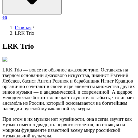
en
Главная
/
LRK Trio
LRK Trio
LRK Trio — вовсе не обычное джазовое трио. Оставаясь на
твёрдом основании джазового искусства, пианист Евгений
Лебедев, басист Антон Ревнюк и барабанщик Игнат Кравцов
органично сочетают в своей игре элементы множества других
видов музыки — и академической, и современной. А щедрое
мелодическое богатство не даёт слушателю забыть, что играет
ансамбль из России, который основывается на богатейшем
наследии русской музыкальной культуры.
При этом в их музыки нет музейности, она всегда звучит как
музыка именно двадцать первого столетия, но стоящая на
мощном фундаменте известной всему миру российской
музыкальной культуры.