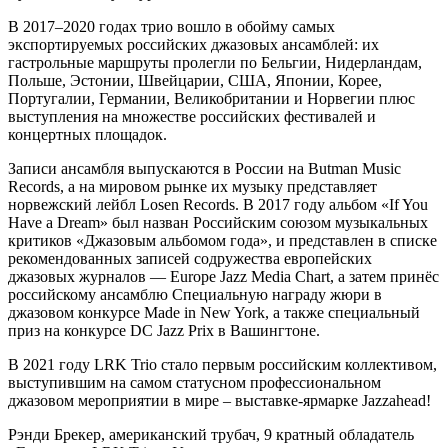
В 2017–2020 годах трио вошло в обойму самых
экспортируемых российских джазовых ансамблей: их
гастрольные маршруты пролегли по Бельгии, Нидерландам,
Польше, Эстонии, Швейцарии, США, Японии, Корее,
Португалии, Германии, Великобритании и Норвегии плюс
выступления на множестве российских фестивалей и
концертных площадок.
Записи ансамбля выпускаются в России на Butman Music
Records, а на мировом рынке их музыку представляет
норвежский лейбл Losen Records. В 2017 году альбом «If You
Have a Dream» был назван Российским союзом музыкальных
критиков «Джазовым альбомом года», и представлен в списке
рекомендованных записей содружества европейских
джазовых журналов — Europe Jazz Media Chart, а затем принёс
российскому ансамблю Специальную награду жюри в
джазовом конкурсе Made in New York, а также специальный
приз на конкурсе DC Jazz Prix в Вашингтоне.
В 2021 году LRK Trio стало первым российским коллективом,
выступившим на самом статусном профессиональном
джазовом мероприятии в мире – выставке-ярмарке Jazzahead!
Рэнди Брекер, американский трубач, 9 кратный обладатель