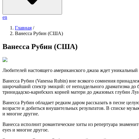
en
Главная
/
Ванесса Рубин (США)
Ванесса Рубин (США)
Любителей настоящего американского джаза ждет уникальный 
Ванесса Рубин (Vanessa Rubin) вне всякого сомнения принадле
широчайший спектр эмоций: от неподдельного драматизма до б
тринидадско-карибских корней матери до джазовых глубин Лу
Ванесса Рубин обладает редким даром рассказать в песне цел
возрасте и добиться внушительных результатов. В списке музы
и многие другие.
Ванесса исполнит романтические хиты из репертуара знаменитой Би
eyes и многие другое.