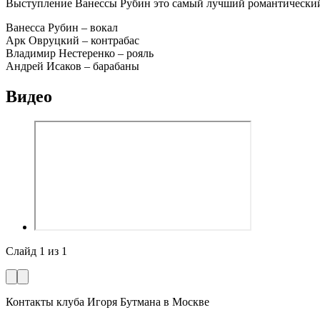
Выступление Ванессы Рубин это самый лучший романтический
Ванесса Рубин – вокал
Арк Овруцкий – контрабас
Владимир Нестеренко – рояль
Андрей Исаков – барабаны
Видео
Слайд
1
из
1
Контакты клуба Игоря Бутмана
в Москве