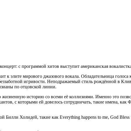
концерт: с программой хитов выступит американская вокалистк
жит к элите мирового джазового вокала. Обладательница голоса 
еззаботной игривости. Неподражаемый стиль рождённой в Кливл
изианы по отцовской линии.
ую жизненную историю со всеми её коллизиями. Именно это позв
кантов, с которыми ей довелось сотрудничать, такие имена, как
лли Холидей, такие как Everything happens to me, God Bless the C