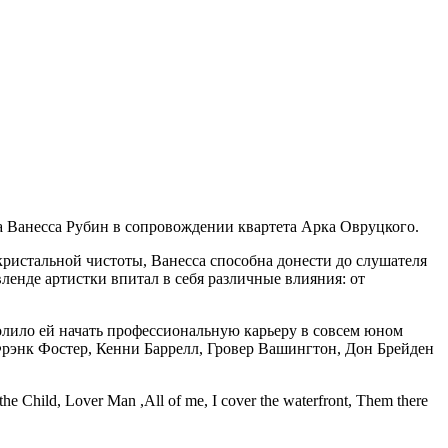
а Ванесса Рубин в сопровождении квартета Арка Овруцкого.
кристальной чистоты, Ванесса способна донести до слушателя
енде артистки впитал в себя различные влияния: от
олило ей начать профессиональную карьеру в совсем юном
 Фрэнк Фостер, Кенни Баррелл, Гровер Вашингтон, Дон Брейден
hild, Lover Man ,All of me, I cover the waterfront, Them there