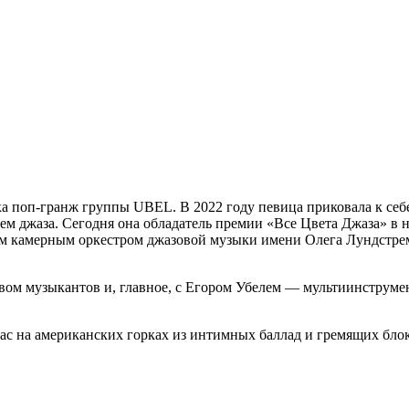
тка поп-гранж группы UBEL. В 2022 году певица приковала к се
ем джаза. Сегодня она обладатель премии «Все Цвета Джаза» в 
камерным оркестром джазовой музыки имени Олега Лундстрема и
авом музыкантов и, главное, с Егором Убелем — мультиинструм
ас на американских горках из интимных баллад и гремящих блок