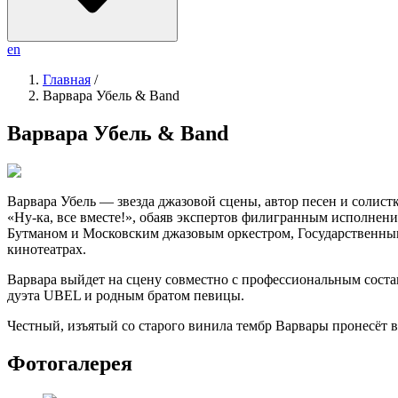
en
Главная
/
Варвара Убель & Band
Варвара Убель & Band
Варвара Убель — звезда джазовой сцены, автор песен и солис
«Ну-ка, все вместе!», обаяв экспертов филигранным исполнени
Бутманом и Московским джазовым оркестром, Государственным 
кинотеатрах.
Варвара выйдет на сцену совместно с профессиональным сост
дуэта UBEL и родным братом певицы.
Честный, изъятый со старого винила тембр Варвары пронесёт в
Фотогалерея