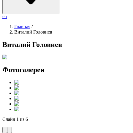
en
Главная
/
Виталий Головнев
Виталий Головнев
Фотогалерея
Слайд
1
из
6