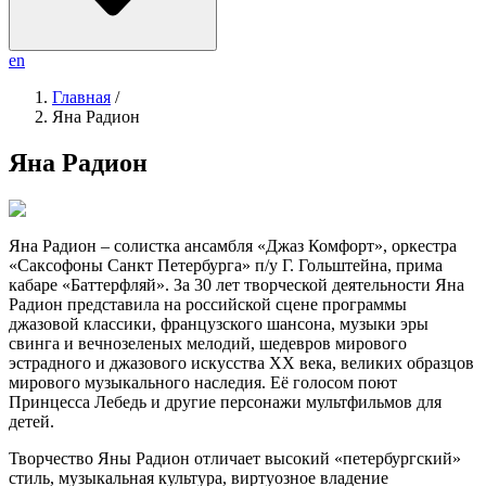
en
Главная
/
Яна Радион
Яна Радион
Яна Радион – солистка ансамбля «Джаз Комфорт», оркестра
«Саксофоны Санкт Петербурга» п/у Г. Гольштейна, прима
кабаре «Баттерфляй». За 30 лет творческой деятельности Яна
Радион представила на российской сцене программы
джазовой классики, французского шансона, музыки эры
свинга и вечнозеленых мелодий, шедевров мирового
эстрадного и джазового искусства ХХ века, великих образцов
мирового музыкального наследия. Её голосом поют
Принцесса Лебедь и другие персонажи мультфильмов для
детей.
Творчество Яны Радион отличает высокий «петербургский»
стиль, музыкальная культура, виртуозное владение