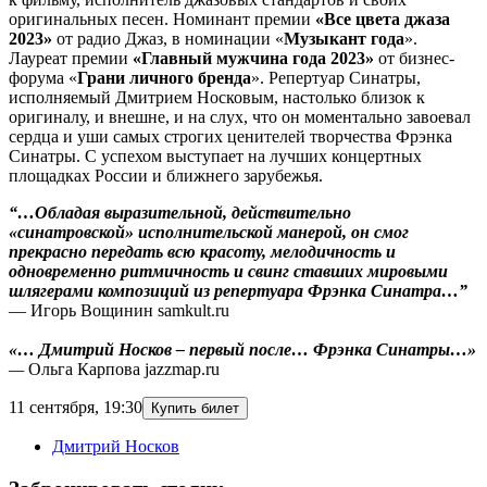
оригинальных песен. Номинант премии
«Все цвета джаза
2023»
от радио Джаз, в номинации «
Музыкант года
».
Лауреат премии
«Главный мужчина года 2023»
от бизнес-
форума «
Грани личного бренда
». Репертуар Синатры,
исполняемый Дмитрием Носковым, настолько близок к
оригиналу, и внешне, и на слух, что он моментально завоевал
сердца и уши самых строгих ценителей творчества Фрэнка
Синатры. С успехом выступает на лучших концертных
площадках России и ближнего зарубежья.
“…Обладая выразительной, действительно
«синатровской» исполнительской манерой, он смог
прекрасно передать всю красоту, мелодичность и
одновременно ритмичность и свинг ставших мировыми
шлягерами композиций из репертуара Фрэнка Синатра…”
— Игорь Вощинин samkult.ru
«… Дмитрий Носков – первый после… Фрэнка Синатры…»
—
Ольга Карпова jazzmap.ru
11 сентября
,
19:30
Купить билет
Дмитрий Носков