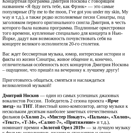
Концертная программа Дмитрия Носкова с говорящим
названием «Я буду петь тебе, как Фрэнк» — это самые
популярные (Fly me to the moon, I’ve got you under my skin, My
way и т.д.), а также редко исполняемые песни Синатры, под
заголовком первого оригинального сингла Дмитрия, в честь
которого была названа программа. Подлинные оркестровки
того времени, купленные специально для концерта в Нью-
Йорке, дадут вам возможность почувствовать себя на
концерте великого исполнителя 20-го столетия.
Вас ждет бессмертная музыка, юмор, интересные истории и
факты из жизни Синатры, живое общение и, конечно,
отличительная особенность всех концертов Дмитрия Носкова
– ощущение, что пришёл на вечеринку к лучшему другу!
Приготовьтесь общаться, смеяться и наслаждаться
великолепной музыкой!
Дмитрий Носков
— один из самых успешных джазовых
вокалистов России. Победитель 2 сезона проекта «
Ярче
звезд
» на
ТНТ
. Известный кино-композитор, автор музыки к
нескольким десяткам наиболее заметных отечественных
фильмов
(«Холоп 2», «Мистер Нокаут», «Пальма», «Холоп»,
«Текст», «Т-34», «Салют-7», «Притяжение»
и т.д.),
номинант премии
«Золотой Орел 2019»
— за лучшую музыку
к фильму, исполнитель джазовых стандартов и своих