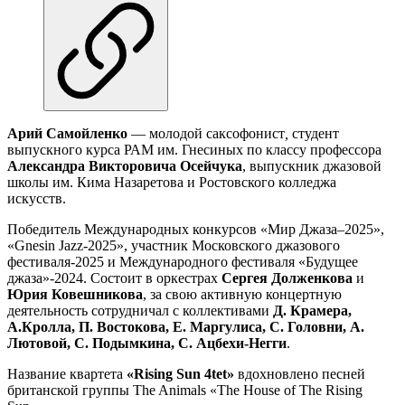
Арий Самойленко
— молодой саксофонист
,
студент
выпускного курса РАМ им. Гнесиных по классу профессора
Александра Викторовича Осейчука
, выпускник джазовой
школы им. Кима Назаретова и Ростовского колледжа
искусств.
Победитель Международных конкурсов «Мир Джаза–2025»,
«Gnesin Jazz-2025», участник Московского джазового
фестиваля-2025 и Международного фестиваля «Будущее
джаза»-2024. Состоит в оркестрах
Сергея Долженкова
и
Юрия Ковешникова
, за свою активную концертную
деятельность сотрудничал с коллективами
Д. Крамера,
А.Кролла, П. Востокова, Е. Маргулиса, С. Головни, А.
Лютовой, С. Подымкина, С. Ацбехи-Негги
.
Название квартета
«Rising Sun 4tet»
вдохновлено песней
британской группы The Animals «The House of The Rising