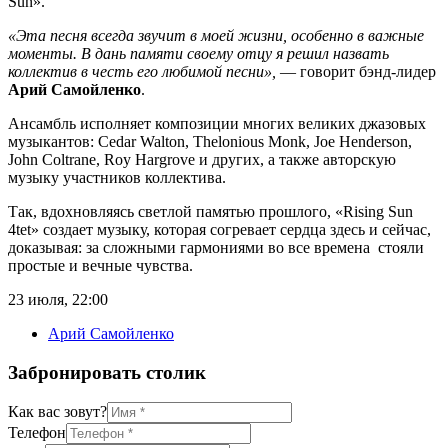
Sun».
«Эта песня всегда звучит в моей жизни, особенно в важные
моменты. В дань памяти своему отцу я решил назвать
коллектив в честь его любимой песни»,
— говорит бэнд-лидер
Арий Самойленко
.
Ансамбль исполняет композиции многих великих джазовых
музыкантов: Cedar Walton, Thelonious Monk, Joe Henderson,
John Coltrane, Roy Hargrove и других, а также авторскую
музыку участников коллектива.
Так, вдохновляясь светлой памятью прошлого, «Rising Sun
4tet» создает музыку, которая согревает сердца здесь и сейчас,
доказывая: за сложными гармониями во все времена стояли
простые и вечные чувства.
23 июля
,
22:00
Арий Самойленко
Забронировать столик
Как вас зовут?
Телефон