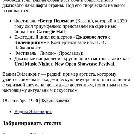
джазового ландшафта страны. Под его творческим началом
развиваются:
Фестиваль
«Ветер Перемен»
(Казань), который в 2020
году был триумфально представлен на сцене нью-
йоркского
Carnegie Hall
;
Ежегодный цикл концертов
«Джазовое лето с
Эйленкригом»
в Концертном зале им. П. И.
Чайковского;
Фестиваль «Лимон» (Ярославль);
Джазовые направления крупнейших смотров, таких как
Ural Music Night
и
New Open Showcase Festival
.
Вадим Эйленкриг — редкий пример артиста, которому
удается совмещать академическую безупречность исполнения
с харизмой шоумена, делая джаз доступным, понятным и по-
настоящему актуальным искусством.
18 сентября
,
19:30
Купить билеты
Вадим Эйленкриг
Забронировать столик