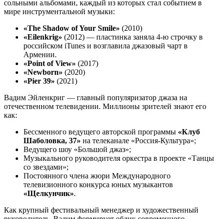
сольными альбомами, каждый из которых стал событием в
мире инструментальной музыки:
«The Shadow of Your Smile»
(2010)
«Eilenkrig»
(2012) — пластинка заняла 4-ю строчку в
российском iTunes и возглавила джазовый чарт в
Армении.
«Point of View»
(2017)
«Newborn»
(2020)
«Pier 39»
(2021)
Вадим Эйленкриг — главный популяризатор джаза на
отечественном телевидении. Миллионы зрителей знают его
как:
Бессменного ведущего авторской программы
«Клуб
Шаболовка, 37»
на телеканале «Россия-Культура»;
Ведущего шоу «Большой джаз»;
Музыкального руководителя оркестра в проекте «Танцы
со звездами»;
Постоянного члена жюри Международного
телевизионного конкурса юных музыкантов
«Щелкунчик»
.
Как крупный фестивальный менеджер и художественный
руководитель, Вадим формирует облик современного